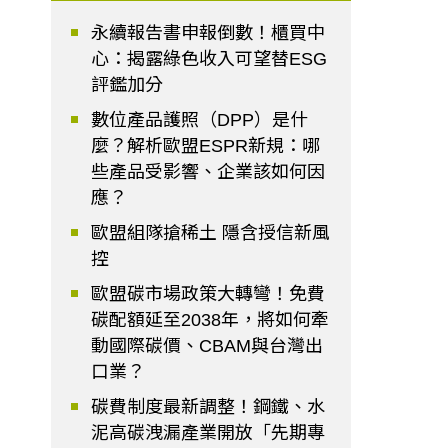
永續報告書申報倒數！櫃買中
心：揭露綠色收入可望替ESG
評鑑加分
數位產品護照（DPP）是什
麼？解析歐盟ESPR新規：哪
些產品受影響、企業該如何因
應？
歐盟組隊搶稀土 隱含授信新風
控
歐盟碳市場政策大轉彎！免費
碳配額延至2038年，將如何牽
動國際碳價、CBAM與台灣出
口業？
碳費制度最新調整！鋼鐵、水
泥高碳洩漏產業開放「先期專