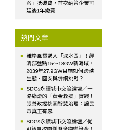
案」抵碳費，首次納管企業可
延後1年繳費
熱門文章
離岸風電邁入「深水區」！經
濟部盤點15～18GW新海域，
2039年27.9GW目標如何跨越
生態、國安與併網挑戰？
SDGs永續城市交流論壇／一
路綠燈的「黃金救援」實踐！
張善政揭桃園智慧治理：讓民
眾真正有感
SDGs永續城市交流論壇／從
AI智慧校園到廢棄物變綠金！