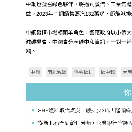
中鋼也號召綠色夥伴，將過剩蒸汽、工業氣體
益。2023年中鋼銷售蒸汽132萬噸，節能減排
中鋼發揮市場領頭羊角色，響應政府以小帶大
減碳機會。中鋼會分享碳中和資訊，一對一輔導
噸。
如何守護每
工改變病患
中鋼
節能減碳
淨零碳排
碳中和
大
你
SRF燃料取代煤炭，碳排少3成！隆順
從新北石門到彰化芳苑，永豐銀行守護