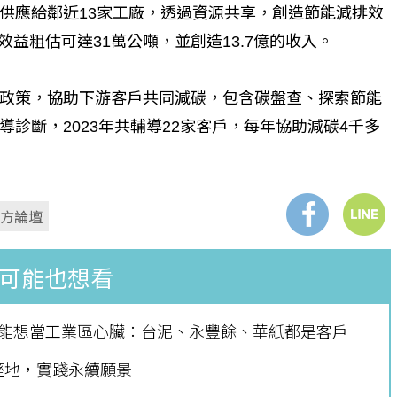
供應給鄰近13家工廠，透過資源共享，創造節能減排效
效益粗估可達31萬公噸，並創造13.7億的收入。
政策，協助下游客戶共同減碳，包含碳盤查、探索節能
診斷，2023年共輔導22家客戶，每年協助減碳4千多
個生命的轉折點？ 醫務社
【故事精華】從黑暗到光明 見
命運的真實故事
社工如何改變生命的故事
南方論壇
可能也想看
綠能想當工業區心臟：台泥、永豐餘、華紙都是客戶
溼地，實踐永續願景