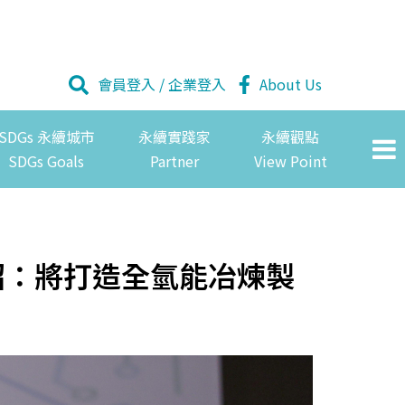
會員登入
/
企業登入
About Us
SDGs 永續城市
永續實踐家
永續觀點
SDGs Goals
Partner
View Point
昭：將打造全氫能冶煉製