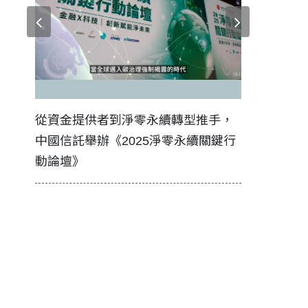
證醫務
從資金提供者到淨零永續轉型推手，
如何守護每
中國信託舉辦《2025淨零永續關鍵行
工改變病患
動論壇》