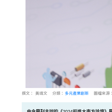
撰文：
黃靖文
分類：
多元產業創新
圖檔來源
由今周刊主辦的《2024前進大南方論壇》周