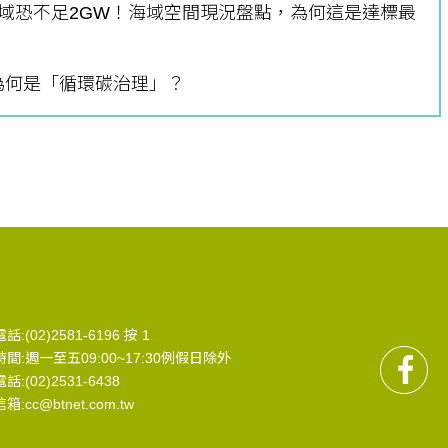
機海域恐不足2GW！海域空間現況盤點，為何這是達標最
為何是「循環碳治理」？
:(02)2581-6196 按 1
間:週一至五09:00~17:30例假日除外
:(02)2531-6438
:cc@btnet.com.tw