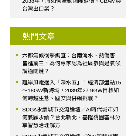
2038年，將如何牽動國際碳價、CBAM與
台灣出口業？
熱門文章
六都氣候衝擊調查：台南淹水、熱傷害...
皆進前三，為何專家認為社區參與是氣候
調適關鍵？
離岸風電邁入「深水區」！經濟部盤點15
～18GW新海域，2039年27.9GW目標如
何跨越生態、國安與併網挑戰？
SDGs永續城市交流論壇／AI時代城市如
何兼顧永續？台北新北、基隆桃園雲林分
享智慧治理解方