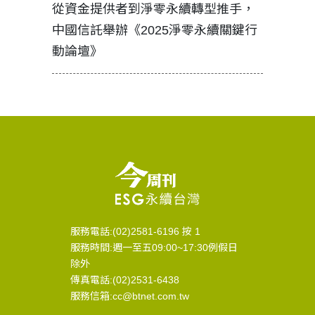
見證醫務
從資金提供者到淨零永續轉型推手，
如何守護
中國信託舉辦《2025淨零永續關鍵行
工改變病
動論壇》
服務電話:(02)2581-6196 按 1
服務時間:週一至五09:00~17:30例假日
除外
傳真電話:(02)2531-6438
服務信箱:cc@btnet.com.tw