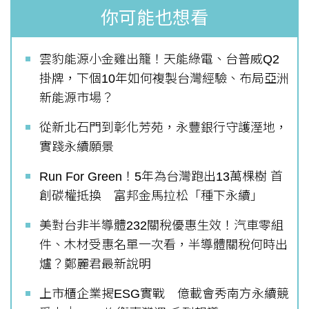
你可能也想看
雲豹能源小金雞出籠！天能綠電、台普威Q2
掛牌，下個10年如何複製台灣經驗、布局亞洲
新能源市場？
從新北石門到彰化芳苑，永豐銀行守護溼地，
實踐永續願景
Run For Green！5年為台灣跑出13萬棵樹 首
創碳權抵換 富邦金馬拉松「種下永續」
美對台非半導體232關稅優惠生效！汽車零組
件、木材受惠名單一次看，半導體關稅何時出
爐？鄭麗君最新說明
上市櫃企業揭ESG實戰 億載會秀南方永續競