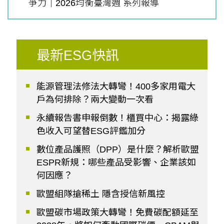
爭力｜2026均衡臺灣週 系列報導
最新ESG快訊
能源管理法修法大轉彎！400多家用電大
戶為何排除？兩大變動一次看
永續報告書申報倒數！櫃買中心：揭露綠
色收入可望替ESG評鑑加分
數位產品護照（DPP）是什麼？解析歐盟
ESPR新規：哪些產品受影響、企業該如
何因應？
歐盟組隊搶稀土 隱含授信新風控
歐盟碳市場政策大轉彎！免費碳配額延至