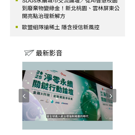
SDGs永續城市交流論壇／從AI智慧校園
到廢棄物變綠金！新北桃園、雲林屏東公
開亮點治理新解方
歐盟組隊搶稀土 隱含授信新風控
最新影音