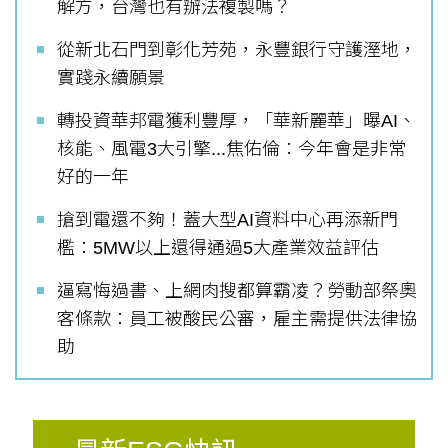
解方，台灣也有辦法複製嗎？
從新北石門到彰化芳苑，永豐銀行守護溼地，
實踐永續願景
轉投資華邦電獲利豐厚，「華新麗華」曝AI、
核能、風電3大引擎...焦佑倫：今年會是非常
好的一年
搶到電還不夠！蓋大型AI資料中心再添新門
檻：5MW以上還得通過5大產業效益評估
逼寫悔過書、上網肉搜都算霸凌？勞動部祭奧
客條款：員工被酸民公審，雇主需提供法律協
助