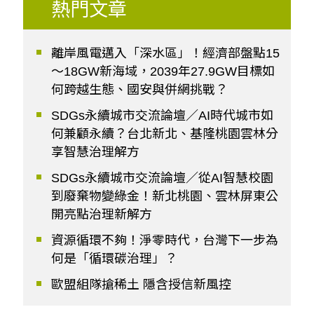
熱門文章
離岸風電邁入「深水區」！經濟部盤點15
～18GW新海域，2039年27.9GW目標如
何跨越生態、國安與併網挑戰？
SDGs永續城市交流論壇／AI時代城市如
何兼顧永續？台北新北、基隆桃園雲林分
享智慧治理解方
SDGs永續城市交流論壇／從AI智慧校園
到廢棄物變綠金！新北桃園、雲林屏東公
開亮點治理新解方
資源循環不夠！淨零時代，台灣下一步為
何是「循環碳治理」？
歐盟組隊搶稀土 隱含授信新風控