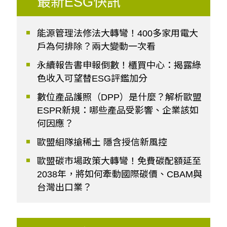
最新ESG快訊
能源管理法修法大轉彎！400多家用電大
戶為何排除？兩大變動一次看
永續報告書申報倒數！櫃買中心：揭露綠
色收入可望替ESG評鑑加分
數位產品護照（DPP）是什麼？解析歐盟
ESPR新規：哪些產品受影響、企業該如
何因應？
歐盟組隊搶稀土 隱含授信新風控
歐盟碳市場政策大轉彎！免費碳配額延至
2038年，將如何牽動國際碳價、CBAM與
台灣出口業？