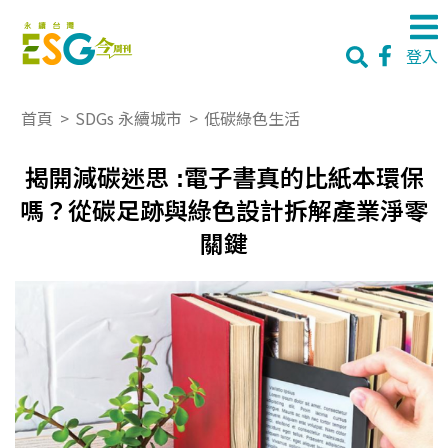
登入
首頁
>
SDGs 永續城市
>
低碳綠色生活
揭開減碳迷思 :電子書真的比紙本環保
嗎？從碳足跡與綠色設計拆解產業淨零
關鍵