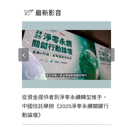
最新影音
見證醫務
從資金提供者到淨零永續轉型推手，
如何守護
中國信託舉辦《2025淨零永續關鍵行
工改變病
動論壇》