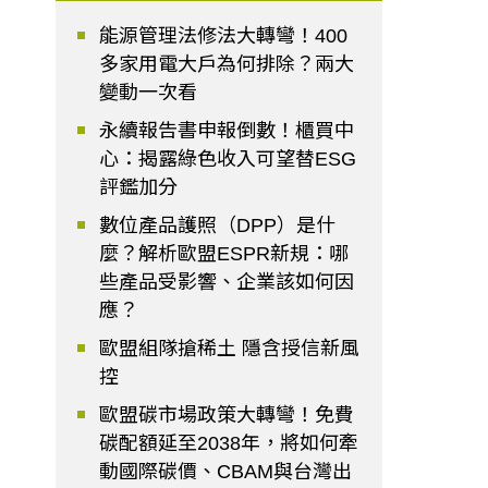
能源管理法修法大轉彎！400
多家用電大戶為何排除？兩大
變動一次看
永續報告書申報倒數！櫃買中
心：揭露綠色收入可望替ESG
評鑑加分
數位產品護照（DPP）是什
麼？解析歐盟ESPR新規：哪
些產品受影響、企業該如何因
應？
歐盟組隊搶稀土 隱含授信新風
控
歐盟碳市場政策大轉彎！免費
碳配額延至2038年，將如何牽
動國際碳價、CBAM與台灣出