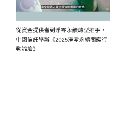
證醫務
從資金提供者到淨零永續轉型推手，
如何守護每
中國信託舉辦《2025淨零永續關鍵行
工改變病患
動論壇》