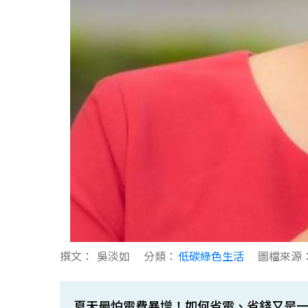
撰文：
吳淡如
分類：
低碳綠色生活
圖檔來源
夏天最怕電費暴增！如何省電、省錢又是