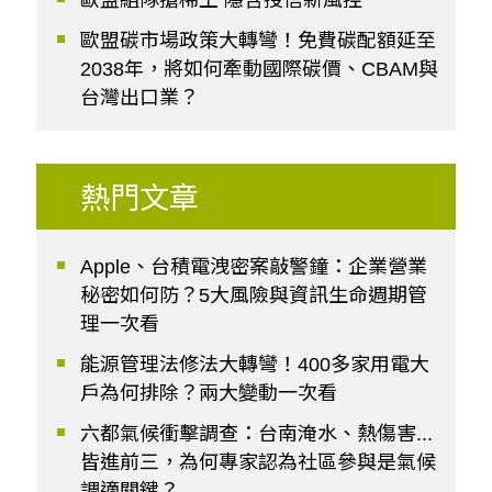
歐盟組隊搶稀土 隱含授信新風控
歐盟碳市場政策大轉彎！免費碳配額延至
2038年，將如何牽動國際碳價、CBAM與
台灣出口業？
熱門文章
Apple、台積電洩密案敲警鐘：企業營業
秘密如何防？5大風險與資訊生命週期管
理一次看
能源管理法修法大轉彎！400多家用電大
戶為何排除？兩大變動一次看
六都氣候衝擊調查：台南淹水、熱傷害...
皆進前三，為何專家認為社區參與是氣候
調適關鍵？