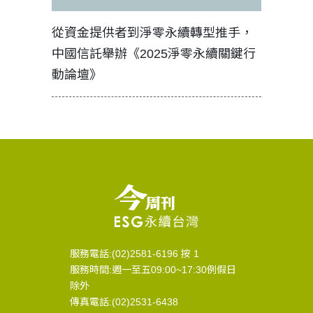
見證醫務
從資金提供者到淨零永續轉型推手，
如何守護
中國信託舉辦《2025淨零永續關鍵行
工改變病
動論壇》
服務電話:(02)2581-6196 按 1
服務時間:週一至五09:00~17:30例假日
除外
傳真電話:(02)2531-6438