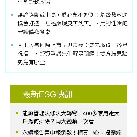
重塑勞動政策
無論路斷或山高，愛心永不遲到！基督教救助
協會打造「社福版蝦皮店到店」，用韌性冷鏈
守護偏鄉餐桌
南山人壽何時上市？尹崇堯：要先取得「各界
祝福」，勞資爭議先化解是關鍵！雙方歧見點
究竟有哪些
最新ESG快訊
能源管理法修法大轉彎！400多家用電大
戶為何排除？兩大變動一次看
永續報告書申報倒數！櫃買中心：揭露綠