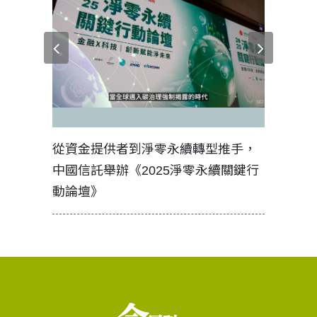
見證醫務
從資金提供者到淨零永續轉型推手，
如何守護
中國信託舉辦《2025淨零永續關鍵行
工改變病
動論壇》