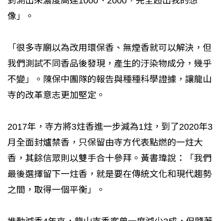
到測出來濃度高達1000、2000，完全超出我的想
像」。
「很多寺廟以為改用環保香、無煙香就可以解決，但
我們測試不同香品後發現，產生的汙染物成分，幾乎
不變」。陳保中團隊的報告與種種科學證據，讓龍山
寺的改革意志更加堅定。
2017年，寺方將3炷香進一步減為1炷，到了2020年3
月全面封爐禁香，只保留由寺方代表點燃的一炷大
香，其餘信眾則以雙手合十參拜。黃書瑋說：「我們
最後選擇留下一炷香，就是要在傳統文化和現代趨勢
之間，取得一個平衡」。