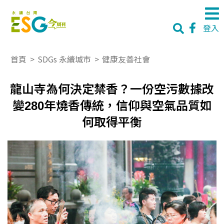
登入
首頁
>
SDGs 永續城市
>
健康友善社會
龍山寺為何決定禁香？一份空污數據改
變280年燒香傳統，信仰與空氣品質如
何取得平衡