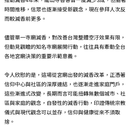
推動減香4年來，龍山寺香客曾一度減少3成，但隨著
時間推移，信眾也逐漸接受新觀念，現在參拜人次反
而較減香前更多。
儘管單一寺廟減香，對改善台灣整體空汙效果有限，
但動見觀瞻的知名寺廟展開行動，往往具有牽動全台
各地宮廟決策的重要示範意義。
令人欣慰的是，這場從宮廟出發的減香改革，正憑著
信仰中心與社區的深厚連結，也逐漸走進家庭門戶，
這些漸進式改變，長期而言可能扭轉無數個城市、社
區與家庭的觀念，自發性的減香行動，印證傳統宗教
儀式與現代觀念可以並存，信仰與健康從來不須取
捨。