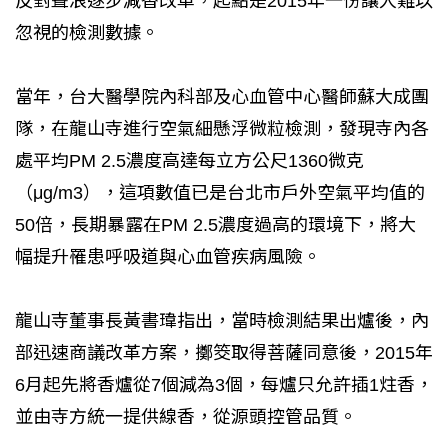
反對聲浪逐步減香改革，起點是2015年一份讓人難以
忽視的檢測數據。
當年，台大醫學院內科部及心血管中心醫師蘇大成團
隊，在龍山寺進行空氣細懸浮微粒檢測，發現寺內各
處平均PM 2.5濃度高達每立方公尺1360微克
（μg/m3），這項數值已是台北市戶外空氣平均值的
50倍，長期暴露在PM 2.5濃度過高的環境下，將大
幅提升罹患呼吸道與心血管疾病風險。
龍山寺董事長黃書瑋指出，當時檢測結果出爐後，內
部迅速商議改革方案，擲筊取得菩薩同意後，2015年
6月起先將香爐從7個減為3個，每爐只允許插1炷香，
並由寺方統一提供線香，從源頭控管品質。