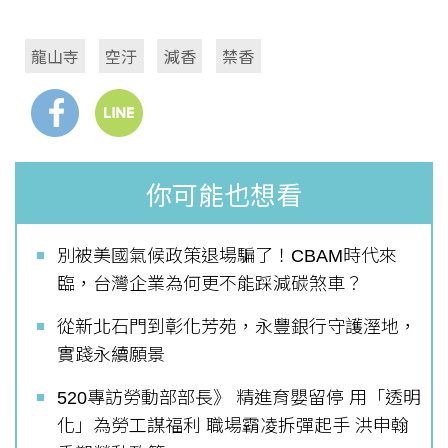
龍山寺
空汙
減香
禁香
你可能也想看
別被美國氣候政策退場騙了！CBAM時代來
臨，台灣企業為何更不能踩減碳煞車？
從新北石門到彰化芳苑，永豐銀行守護溼地，
實踐永續願景
520專訪勞動部部長》 精進育嬰留停 用「透明
化」為勞工謀福利 職場霸凌拆彈起手 洪申翰