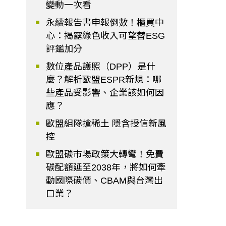
變動一次看
永續報告書申報倒數！櫃買中
心：揭露綠色收入可望替ESG
評鑑加分
數位產品護照（DPP）是什
麼？解析歐盟ESPR新規：哪
些產品受影響、企業該如何因
應？
歐盟組隊搶稀土 隱含授信新風
控
歐盟碳市場政策大轉彎！免費
碳配額延至2038年，將如何牽
動國際碳價、CBAM與台灣出
口業？