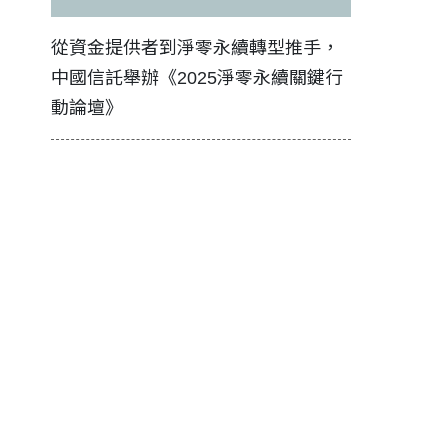
證醫務
從資金提供者到淨零永續轉型推手，
如何守護每
中國信託舉辦《2025淨零永續關鍵行
工改變病患
動論壇》