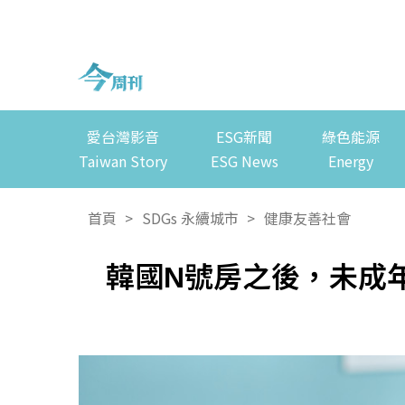
愛台灣影音
ESG新聞
綠色能源
Taiwan Story
ESG News
Energy
首頁
>
SDGs 永續城市
>
健康友善社會
韓國N號房之後，未成