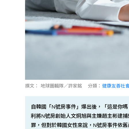
撰文：
地球圖輯隊／許家銘
分類：
健康友善社
自韓國「N號房事件」爆出後，「這是你嗎
利將N號房創始人文炯旭與主嫌趙主彬逮捕
罪，但對於韓國女性來說，N號房事件依舊