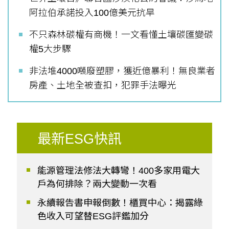
阿拉伯承諾投入100億美元抗旱
不只森林碳權有商機！一文看懂土壤碳匯變碳
權5大步驟
非法堆4000噸廢塑膠，獲近億暴利！無良業者
房產、土地全被查扣，犯罪手法曝光
最新ESG快訊
能源管理法修法大轉彎！400多家用電大
戶為何排除？兩大變動一次看
永續報告書申報倒數！櫃買中心：揭露綠
色收入可望替ESG評鑑加分