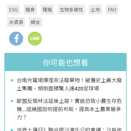
ESG
糧食
種植
生物多樣性
土地
FAO
水資源
婦女
你可能也想看
台南光電場爆埋非法廢棄物！破獲史上最大廢
土集團，傾倒面積驚人達420足球場
歐盟反毀林法延後上路！實施恐致小農生存危
機...這幾國如何提前布局，提高本土農業競爭
力？
世界土壤日》聯合國沙漠化公約會議：沙烏地