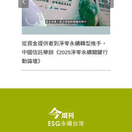
見證醫務
從資金提供者到淨零永續轉型推手，
如何守護
中國信託舉辦《2025淨零永續關鍵行
工改變病
動論壇》