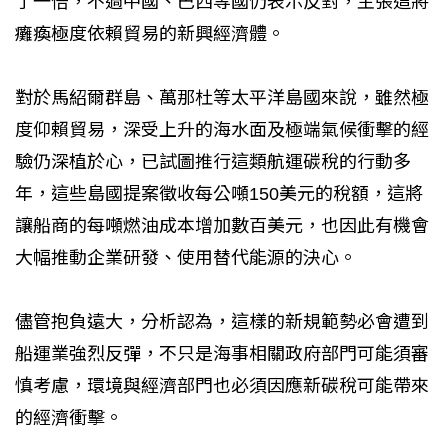
了一倍，不過中國、巴西等國仍表示反對，主張這將
癱瘓極度依賴貿易的新興經濟體。
對於馬紹爾群島、萬那杜等太平洋島國來說，雖然極
度仰賴貿易，深受上升的海水面及極端氣候衝擊的經
驗仍深植於心，已試圖推行這類航運碳稅的行動多
年，這些島國提案徵收每公噸150美元的稅額，這將
讓船商的每噸燃油成本增加數百美元，也因此有機會
大幅推動企業研發、使用替代能源的決心。
儘管抱負遠大，分析認為，這樣的新規範勢必會遭到
船運業強烈反彈，不只是海事相關政府部門可能須審
慎考慮，環境與經濟部門也必須因應新碳稅可能帶來
的經濟衝擊。