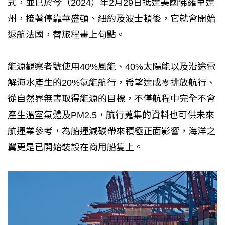
式，並已於今（2024）年2月29日抵達美國佛羅里達
州，接著停靠華盛頓、紐約及波士頓後，它就會開始
返航法國，替旅程畫上句點。
能源觀察者號使用40%風能、40%太陽能以及沿途電
解海水產生的20%氫能航行，希望達成零排放航行、
從自然界無害取得能源的目標，不僅航程中完全不會
產生溫室氣體及PM2.5，航行蒐集的資料也可供未來
航運業參考，為船運減碳帶來積極正面影響，海洋之
翼更是已開始裝設在商用船隻上。