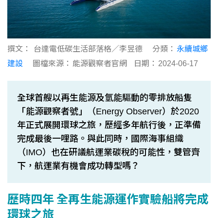
撰文：
台達電低碳生活部落格／李昱德
分類：
永續城鄉
建設
圖檔來源：
能源觀察者官網
日期：
2024-06-17
全球首艘以再生能源及氫能驅動的零排放船隻
「能源觀察者號」（Energy Observer）於2020
年正式展開環球之旅，歷經多年航行後，正準備
完成最後一哩路。與此同時，國際海事組織
（IMO）也在研議航運業碳稅的可能性，雙管齊
下，航運業有機會成功轉型嗎？
歷時四年 全再生能源運作實驗船將完成
環球之旅