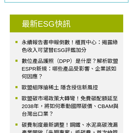
最新ESG快訊
永續報告書申報倒數！櫃買中心：揭露綠
色收入可望替ESG評鑑加分
數位產品護照（DPP）是什麼？解析歐盟
ESPR新規：哪些產品受影響、企業該如
何因應？
歐盟組隊搶稀土 隱含授信新風控
歐盟碳市場政策大轉彎！免費碳配額延至
2038年，將如何牽動國際碳價、CBAM與
台灣出口業？
碳費制度最新調整！鋼鐵、水泥高碳洩漏
產業開放「先期專案」抵碳費，首次納管