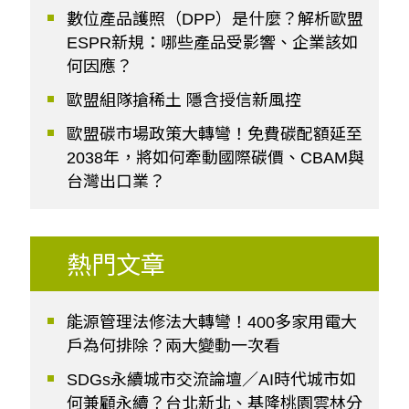
數位產品護照（DPP）是什麼？解析歐盟
ESPR新規：哪些產品受影響、企業該如
何因應？
歐盟組隊搶稀土 隱含授信新風控
歐盟碳市場政策大轉彎！免費碳配額延至
2038年，將如何牽動國際碳價、CBAM與
台灣出口業？
熱門文章
能源管理法修法大轉彎！400多家用電大
戶為何排除？兩大變動一次看
SDGs永續城市交流論壇／AI時代城市如
何兼顧永續？台北新北、基隆桃園雲林分