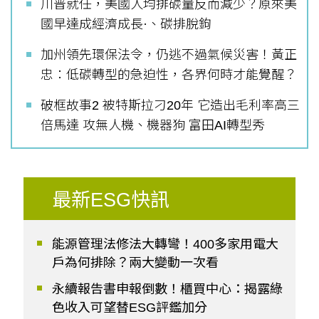
川普就任，美國人均排碳量反而減少？原來美
國早達成經濟成長·、碳排脫鉤
加州領先環保法令，仍逃不過氣候災害！黃正
忠：低碳轉型的急迫性，各界何時才能覺醒？
破框故事2 被特斯拉刁20年 它造出毛利率高三
倍馬達 攻無人機、機器狗 富田AI轉型秀
最新ESG快訊
能源管理法修法大轉彎！400多家用電大
戶為何排除？兩大變動一次看
永續報告書申報倒數！櫃買中心：揭露綠
色收入可望替ESG評鑑加分