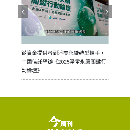
見證醫務
從資金提供者到淨零永續轉型推手，
如何守護
中國信託舉辦《2025淨零永續關鍵行
工改變病
動論壇》