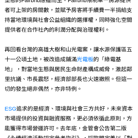
型態的Fairbnb應運而生。Fairbnb限制單一房源提供
者可上架的房間數，並賦予房客將手續費一半捐給支
持當地環境與社會公益組織的選擇權，同時強化空間
提供者在合作社內的利潤分配與治理權利。
再回看台灣的高雄大樹和山光電案，讓水源保護區五
十一公頃土地，被改造成鋪滿
光電板
的「綠電基
地」，對當地生態與居民生命財產構成威脅，激起鄰
里抗議、市長震怒，經濟部部長也火速撤照。但這一
切的發生絕非偶然，亦非特例。
ESG
追求的是經濟、環境與社會三方共好，未來資本
市場提供的投資與融資服務，更必須依循此原則，方
能獲得市場營運許可。去年底，金管會公告第二版