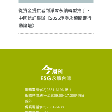
見證醫務
從資金提供者到淨零永續轉型推手，
如何守護
中國信託舉辦《2025淨零永續關鍵行
工改變病
動論壇》
服務電話:(02)2581-6196 按 1
服務時間:週一至五09:00~17:30例假日
除外
傳真電話:(02)2531-6438