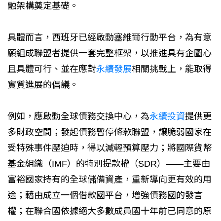
融架構奠定基礎。
具體而言，西班牙已經啟動塞維爾行動平台，為有意
願組成聯盟者提供一套完整框架，以推進具有企圖心
且具體可行、並在應對
永續發展
相關挑戰上，能取得
實質進展的倡議。
例如，應啟動全球債務交換中心，為
永續投資
提供更
多財政空間；發起債務暫停條款聯盟，讓脆弱國家在
受特殊事件壓迫時，得以減輕預算壓力；將國際貨幣
基金組織（IMF）的特別提款權（SDR）——主要由
富裕國家持有的全球儲備資產，重新導向更有效的用
途；藉由成立一個借款國平台，增強債務國的發言
權；在聯合國依據絕大多數成員國十年前已同意的原