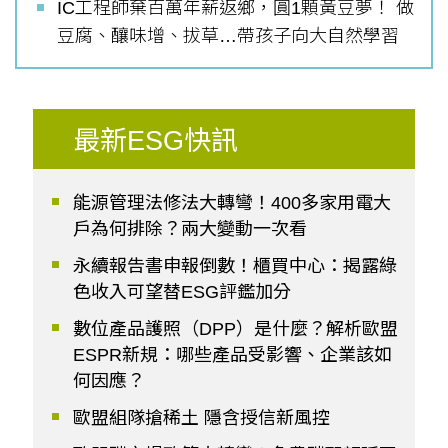
IC工程師棄百萬年薪返鄉，圓1顆黃豆夢！ 做
豆腐、釀味增、拔草…帶孩子向大自然學習
最新ESG快訊
能源管理法修法大轉彎！400多家用電大
戶為何排除？兩大變動一次看
永續報告書申報倒數！櫃買中心：揭露綠
色收入可望替ESG評鑑加分
數位產品護照（DPP）是什麼？解析歐盟
ESPR新規：哪些產品受影響、企業該如
何因應？
歐盟組隊搶稀土 隱含授信新風控