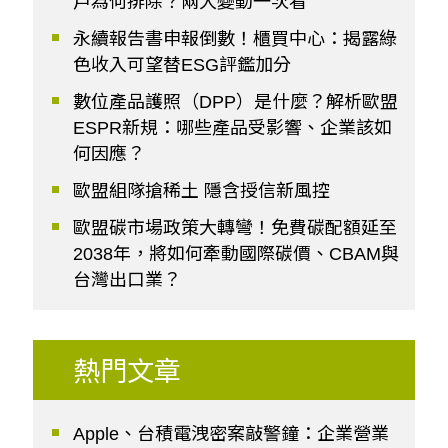
戶為何排除？兩大變動一次看
永續報告書申報倒數！櫃買中心：揭露綠
色收入可望替ESG評鑑加分
數位產品護照（DPP）是什麼？解析歐盟
ESPR新規：哪些產品受影響、企業該如
何因應？
歐盟組隊搶稀土 隱含授信新風控
歐盟碳市場政策大轉彎！免費碳配額延至
2038年，將如何牽動國際碳價、CBAM與
台灣出口業？
熱門文章
Apple、台積電洩密案敲警鐘：企業營業