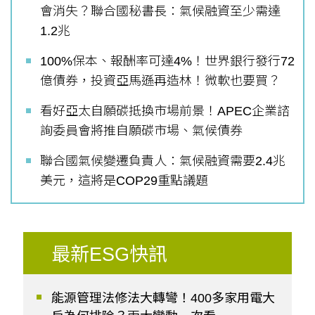
會消失？聯合國秘書長：氣候融資至少需達
1.2兆
100%保本、報酬率可達4%！世界銀行發行72
億債券，投資亞馬遜再造林！微軟也要買？
看好亞太自願碳抵換市場前景！APEC企業諮
詢委員會將推自願碳市場、氣候債券
聯合國氣候變遷負責人：氣候融資需要2.4兆
美元，這將是COP29重點議題
最新ESG快訊
能源管理法修法大轉彎！400多家用電大