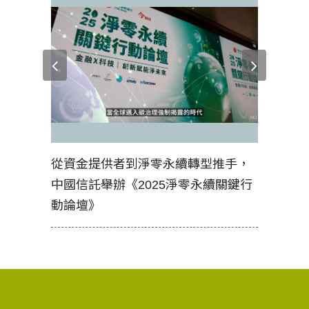
見證醫務
從資金提供者到淨零永續轉型推手，
如何守護
中國信託舉辦《2025淨零永續關鍵行
工改變病
動論壇》