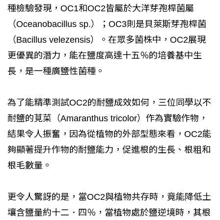
種檢驗發現，OC1和OC2皆屬於大洋芽孢桿菌屬
（Oceanobacillus sp.）；OC3則是貝萊斯芽孢桿菌
（Bacillus velezensis）。在眾多菌株中，OC2展現
更優異的潛力，能在鹽度高達十五％的培養基中生
長，是一種廣鹽性菌種。
為了能精準測試OC2的耐鹽成效如何，三位同學以不
耐鹽的莧菜（Amaranthus tricolor）作為實驗作物，
結果令人振奮，因為從植物的外部型態來看，OC2能
夠顯著提升作物的耐鹽能力，促進根的生長、根粗和
根毛數量。
更令人驚訝的是，當OC2與植物共存時，竟能降低土
壤含鹽量約十二．四％，當植物處於鹽逆境時，其根