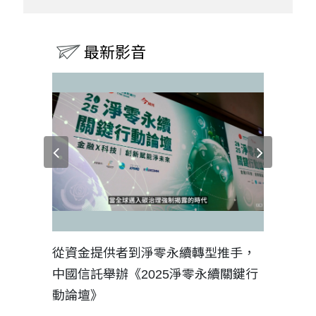
最新影音
見證醫務
從資金提供者到淨零永續轉型推手，
如何守護
中國信託舉辦《2025淨零永續關鍵行
工改變病
動論壇》