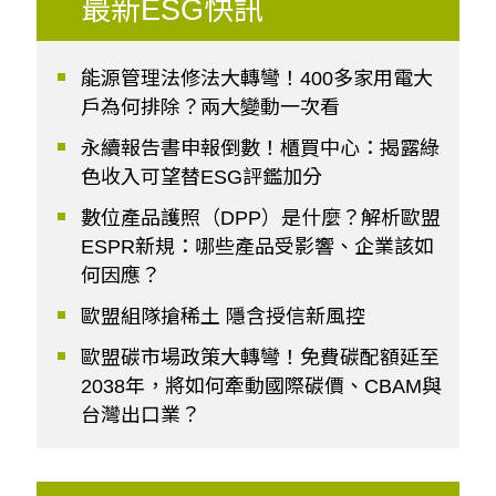
最新ESG快訊
能源管理法修法大轉彎！400多家用電大
戶為何排除？兩大變動一次看
永續報告書申報倒數！櫃買中心：揭露綠
色收入可望替ESG評鑑加分
數位產品護照（DPP）是什麼？解析歐盟
ESPR新規：哪些產品受影響、企業該如
何因應？
歐盟組隊搶稀土 隱含授信新風控
歐盟碳市場政策大轉彎！免費碳配額延至
2038年，將如何牽動國際碳價、CBAM與
台灣出口業？