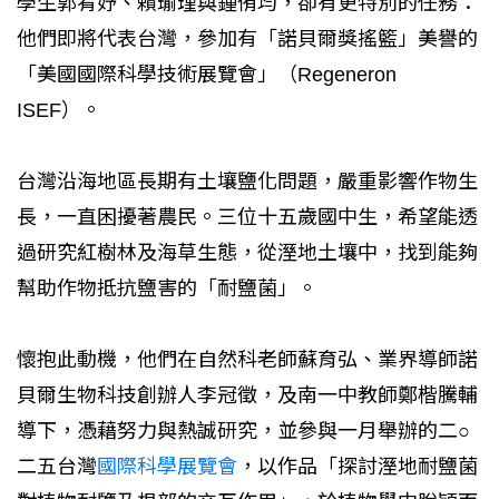
學生郭宥妤、賴瑜瑾與鍾侑均，卻有更特別的任務：
他們即將代表台灣，參加有「諾貝爾獎搖籃」美譽的
「美國國際科學技術展覽會」（Regeneron
ISEF）。
台灣沿海地區長期有土壤鹽化問題，嚴重影響作物生
長，一直困擾著農民。三位十五歲國中生，希望能透
過研究紅樹林及海草生態，從溼地土壤中，找到能夠
幫助作物抵抗鹽害的「耐鹽菌」。
懷抱此動機，他們在自然科老師蘇育弘、業界導師諾
貝爾生物科技創辦人李冠徵，及南一中教師鄭楷騰輔
導下，憑藉努力與熱誠研究，並參與一月舉辦的二○
二五台灣
國際科學展覽會
，以作品「探討溼地耐鹽菌