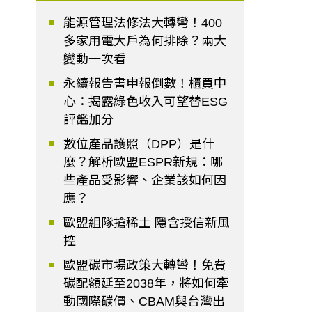
能源管理法修法大轉彎！400
多家用電大戶為何排除？兩大
變動一次看
永續報告書申報倒數！櫃買中
心：揭露綠色收入可望替ESG
評鑑加分
數位產品護照（DPP）是什
麼？解析歐盟ESPR新規：哪
些產品受影響、企業該如何因
應？
歐盟組隊搶稀土 隱含授信新風
控
歐盟碳市場政策大轉彎！免費
碳配額延至2038年，將如何牽
動國際碳價、CBAM與台灣出