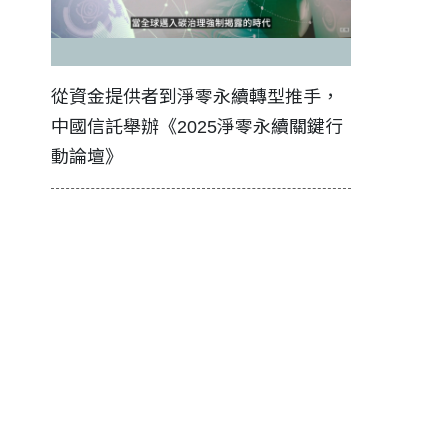
證醫務
從資金提供者到淨零永續轉型推手，
如何守護每
中國信託舉辦《2025淨零永續關鍵行
工改變病患
動論壇》