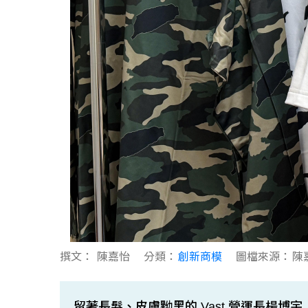
撰文：
陳嘉怡
分類：
創新商模
圖檔來源：
陳
留著長髮、皮膚黝黑的 Vast 營運長楊博