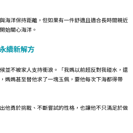
與海洋保持距離，但如果有一件舒適且適合長時間親近
個生命的轉折點？ 醫務社
【故事精華】從黑暗到光明 見
開始關心海洋。
命運的真實故事
社工如何改變生命的故事
業永續新解方
候並不被家人支持衝浪。「我媽以前超反對我碰水，還
，媽媽甚至替他求了一塊玉佩，要他每次下海都得帶
出他勇於挑戰、不斷嘗試的性格，也讓他不只滿足於做