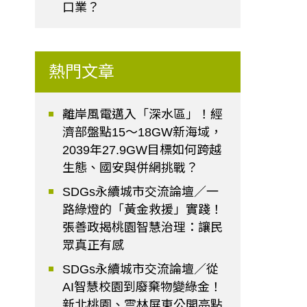
口業？
熱門文章
離岸風電邁入「深水區」！經
濟部盤點15～18GW新海域，
2039年27.9GW目標如何跨越
生態、國安與併網挑戰？
SDGs永續城市交流論壇／一
路綠燈的「黃金救援」實踐！
張善政揭桃園智慧治理：讓民
眾真正有感
SDGs永續城市交流論壇／從
AI智慧校園到廢棄物變綠金！
新北桃園、雲林屏東公開亮點