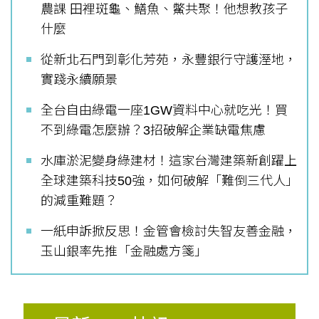
農課 田裡斑龜、鱔魚、鱉共聚！他想教孩子
什麼
從新北石門到彰化芳苑，永豐銀行守護溼地，
實踐永續願景
全台自由綠電一座1GW資料中心就吃光！買
不到綠電怎麼辦？3招破解企業缺電焦慮
水庫淤泥變身綠建材！這家台灣建築新創躍上
全球建築科技50強，如何破解「難倒三代人」
的減重難題？
一紙申訴掀反思！金管會檢討失智友善金融，
玉山銀率先推「金融處方箋」