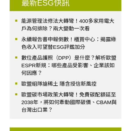
最新ESG快訊
能源管理法修法大轉彎！400多家用電大
戶為何排除？兩大變動一次看
永續報告書申報倒數！櫃買中心：揭露綠
色收入可望替ESG評鑑加分
數位產品護照（DPP）是什麼？解析歐盟
ESPR新規：哪些產品受影響、企業該如
何因應？
歐盟組隊搶稀土 隱含授信新風控
歐盟碳市場政策大轉彎！免費碳配額延至
2038年，將如何牽動國際碳價、CBAM與
台灣出口業？