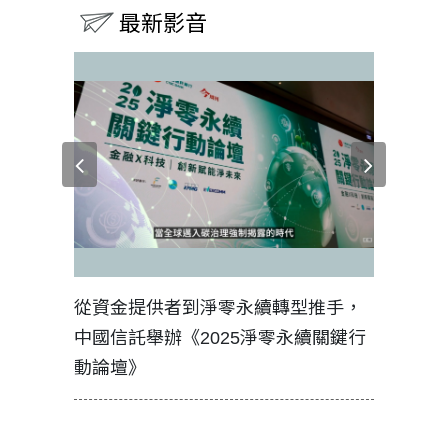
最新影音
見證醫務
從資金提供者到淨零永續轉型推手，
如何守護
中國信託舉辦《2025淨零永續關鍵行
工改變病
動論壇》