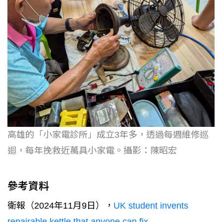
高雄的「小家電診所」成立3年多，透過每週維修巡
迴，每年挽救近萬具小家電。攝影：陳昭宏
參考資料
衛報（2024年11月9日），
UK student invents
repairable kettle that anyone can fix