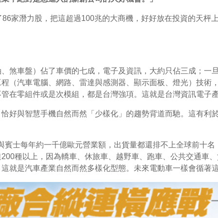
了86家潛力股，把這超過100兆的大商機，好好放在投資的天枰
軸、煞車盤）佔了車價的七成，電子及資訊，大約只佔三成；一
工程（汽車電腦、網路、雷達與感測器、顯示面板、燈光）技術
不管在零組件或是次模組，都是台灣強項。這就是台灣資訊電子
，恰好與智慧手機自然而然「少樣化」的趨勢背道而馳。這有利
W與賓士每年約一千億歐元營業額，出貨量都還排不上全球前十名
200種以上，因為轎車、休旅車、越野車、跑車、公共交通車
，這就是汽車產業自然而然多樣化型態。未來電動車一樣會循著