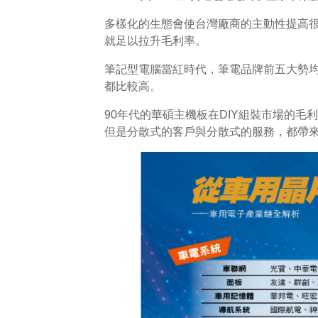
多樣化的生態會使台灣廠商的主動性提高很
就足以拉升毛利率。
筆記型電腦當紅時代，筆電品牌前五大勢
都比較高。
90年代的華碩主機板在DIY組裝市場的
但是分散式的客戶與分散式的服務，都帶