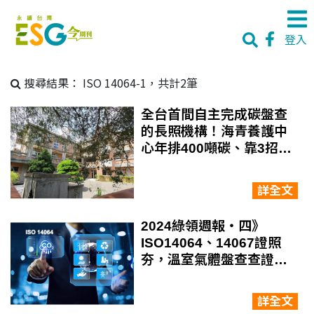
登入
搜尋結果：
ISO 14064-1，共計2筆
全台首間自主完成碳盤查
的長照機構！海青養護中
心年排400噸碳、靠3招啟
動減碳大作戰
詳全文
2024綠領週報‧四》
ISO14064、14067證照
夯，溫室氣體盤查查證員
身價絕對看漲？工作內容
有哪些？
詳全文