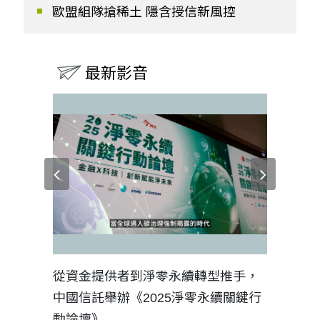
歐盟組隊搶稀土 隱含授信新風控
最新影音
見證醫務
從資金提供者到淨零永續轉型推手，
如何守護
中國信託舉辦《2025淨零永續關鍵行
工改變病
動論壇》