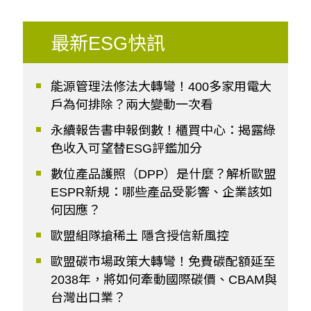
最新ESG快訊
能源管理法修法大轉彎！400多家用電大
戶為何排除？兩大變動一次看
永續報告書申報倒數！櫃買中心：揭露綠
色收入可望替ESG評鑑加分
數位產品護照（DPP）是什麼？解析歐盟
ESPR新規：哪些產品受影響、企業該如
何因應？
歐盟組隊搶稀土 隱含授信新風控
歐盟碳市場政策大轉彎！免費碳配額延至
2038年，將如何牽動國際碳價、CBAM與
台灣出口業？