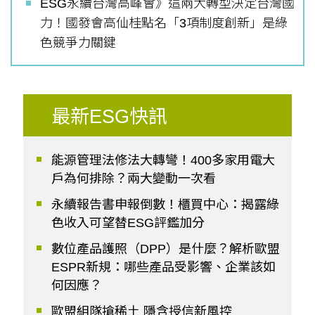
ESG永續台灣高峰會》這兩大轉型決定台灣國
力！國發會高仙桂點名「3項制度創新」是綠
色競爭力關鍵
最新ESG快訊
能源管理法修法大轉彎！400多家用電大
戶為何排除？兩大變動一次看
永續報告書申報倒數！櫃買中心：揭露綠
色收入可望替ESG評鑑加分
數位產品護照（DPP）是什麼？解析歐盟
ESPR新規：哪些產品受影響、企業該如
何因應？
歐盟組隊搶稀土 隱含授信新風控