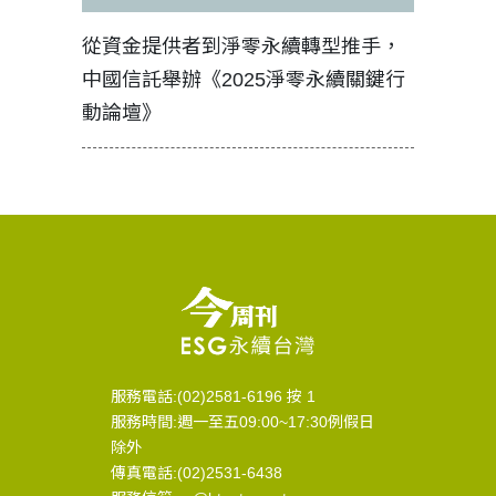
見證醫務
從資金提供者到淨零永續轉型推手，
如何守護
中國信託舉辦《2025淨零永續關鍵行
工改變病
動論壇》
服務電話:(02)2581-6196 按 1
服務時間:週一至五09:00~17:30例假日
除外
傳真電話:(02)2531-6438