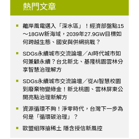
熱門文章
離岸風電邁入「深水區」！經濟部盤點15
～18GW新海域，2039年27.9GW目標如
何跨越生態、國安與併網挑戰？
SDGs永續城市交流論壇／AI時代城市如
何兼顧永續？台北新北、基隆桃園雲林分
享智慧治理解方
SDGs永續城市交流論壇／從AI智慧校園
到廢棄物變綠金！新北桃園、雲林屏東公
開亮點治理新解方
資源循環不夠！淨零時代，台灣下一步為
何是「循環碳治理」？
歐盟組隊搶稀土 隱含授信新風控