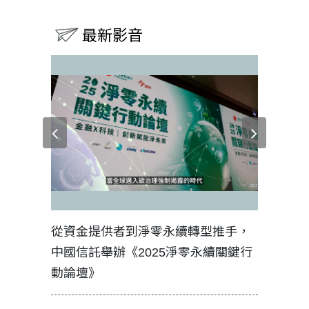
最新影音
見證醫務
從資金提供者到淨零永續轉型推手，
如何守護
中國信託舉辦《2025淨零永續關鍵行
工改變病
動論壇》