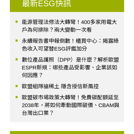
最新ESG快訊
能源管理法修法大轉彎！400多家用電大
戶為何排除？兩大變動一次看
永續報告書申報倒數！櫃買中心：揭露綠
色收入可望替ESG評鑑加分
數位產品護照（DPP）是什麼？解析歐盟
ESPR新規：哪些產品受影響、企業該如
何因應？
歐盟組隊搶稀土 隱含授信新風控
歐盟碳市場政策大轉彎！免費碳配額延至
2038年，將如何牽動國際碳價、CBAM與
台灣出口業？