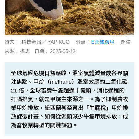
撰文：
科技新報／ YAP KUO
分類：
E永續環境
圖檔
來源：
達志
日期：
2025-05-12
全球氣候危機日益嚴峻，溫室氣體減量成各界關
注焦點。甲烷（methane）溫室效應約二氧化碳
21 倍，全球畜養牛隻超過十億頭，消化過程的
打嗝排氣，就是甲烷主來源之一。為了抑制農牧
業甲烷排放，紐西蘭甚至祭出「牛屁稅」甲烷排
放課徵計畫。如何從源頭減少牛隻甲烷排放，成
為畜牧業轉型的關鍵課題。